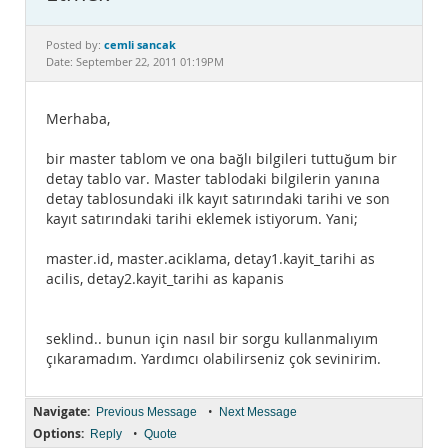
Documentation
cemli sancak
Posted by:
Date: September 22, 2011 01:19PM
Merhaba,
bir master tablom ve ona bağlı bilgileri tuttuğum bir
detay tablo var. Master tablodaki bilgilerin yanına
detay tablosundaki ilk kayıt satırındaki tarihi ve son
kayıt satırındaki tarihi eklemek istiyorum. Yani;
master.id, master.aciklama, detay1.kayit_tarihi as
acilis, detay2.kayit_tarihi as kapanis
seklind.. bunun için nasıl bir sorgu kullanmalıyım
çıkaramadım. Yardımcı olabilirseniz çok sevinirim.
Navigate:
•
Previous Message
Next Message
Options:
•
Reply
Quote