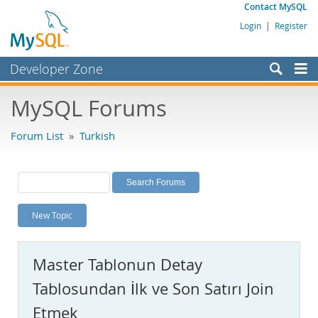
Contact MySQL
Login
|
Register
Developer Zone
Forums
MySQL Forums
Bugs
Forum List
»
Turkish
Worklog
Labs
Planet MySQL
New Topic
News and Events
Community
Master Tablonun Detay
MySQL.com
Tablosundan İlk ve Son Satırı Join
Downloads
Etmek