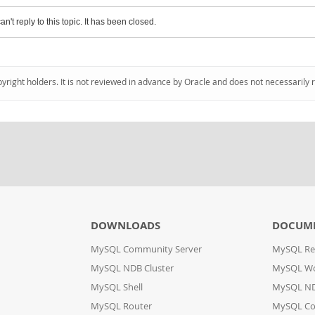
an't reply to this topic. It has been closed.
pyright holders. It is not reviewed in advance by Oracle and does not necessarily 
DOWNLOADS
DOCUM
MySQL Community Server
MySQL Re
MySQL NDB Cluster
MySQL W
MySQL Shell
MySQL ND
MySQL Router
MySQL Co