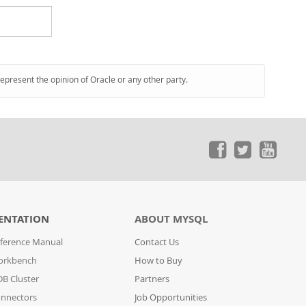
represent the opinion of Oracle or any other party.
ENTATION
ABOUT MYSQL
ference Manual
Contact Us
orkbench
How to Buy
B Cluster
Partners
nnectors
Job Opportunities