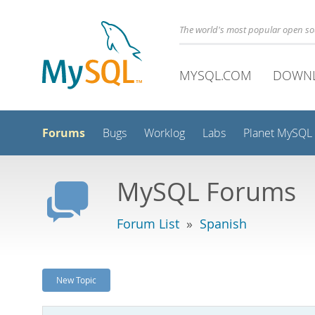
The world's most popular open s
MYSQL.COM
DOWN
Forums
Bugs
Worklog
Labs
Planet MySQL
MySQL Forums
Forum List
»
Spanish
New Topic