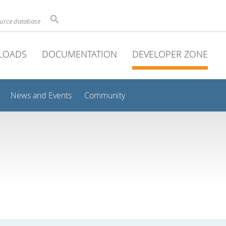
ource database
LOADS
DOCUMENTATION
DEVELOPER ZONE
News and Events
Community