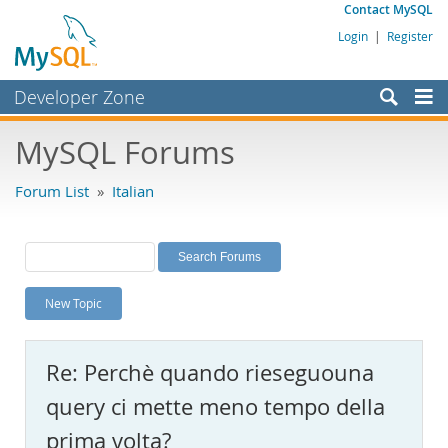
Contact MySQL
Login
|
Register
Developer Zone
Forums
MySQL Forums
Bugs
Forum List
»
Italian
Worklog
Labs
Planet MySQL
New Topic
News and Events
Community
Re: Perchè quando rieseguouna
MySQL.com
query ci mette meno tempo della
Downloads
prima volta?