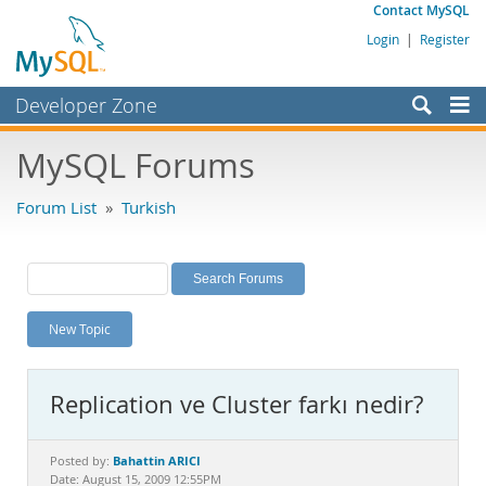
Contact MySQL
Login
|
Register
Developer Zone
Forums
MySQL Forums
Bugs
Forum List
»
Turkish
Worklog
Labs
Planet MySQL
New Topic
News and Events
Community
Replication ve Cluster farkı nedir?
MySQL.com
Downloads
Bahattin ARICI
Posted by:
Date: August 15, 2009 12:55PM