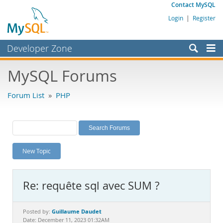
Contact MySQL
Login
|
Register
Developer Zone
Forums
MySQL Forums
Bugs
Forum List
»
PHP
Worklog
Labs
Planet MySQL
New Topic
News and Events
Community
Re: requête sql avec SUM ?
MySQL.com
Downloads
Guillaume Daudet
Posted by:
Date: December 11, 2023 01:32AM