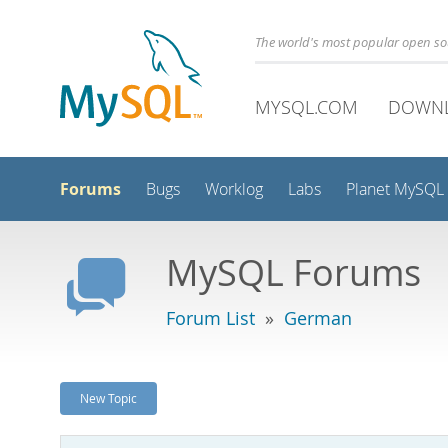
The world's most popular open s
MYSQL.COM
DOWN
Forums
Bugs
Worklog
Labs
Planet MySQL
MySQL Forums
Forum List
»
German
New Topic