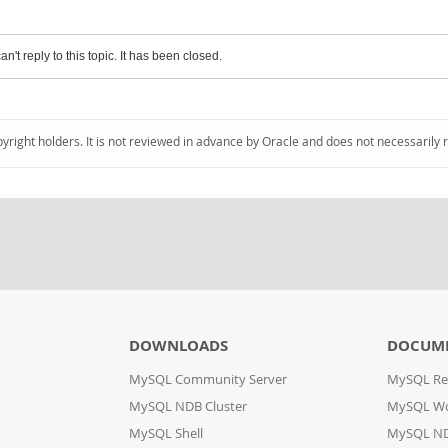
an't reply to this topic. It has been closed.
pyright holders. It is not reviewed in advance by Oracle and does not necessarily 
DOWNLOADS
DOCUM
MySQL Community Server
MySQL Re
MySQL NDB Cluster
MySQL W
MySQL Shell
MySQL ND