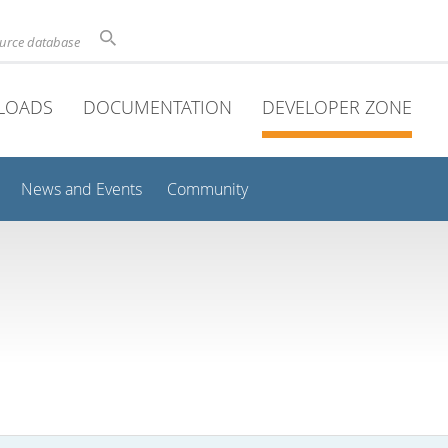
ource database
LOADS
DOCUMENTATION
DEVELOPER ZONE
News and Events
Community