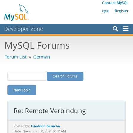
Contact MySQL
Login
|
Register
Developer Zone
Forums
MySQL Forums
Bugs
Forum List
»
German
Worklog
Labs
Planet MySQL
New Topic
News and Events
Community
Re: Remote Verbindung
MySQL.com
Downloads
Friedrich Bezucha
Posted by:
Date: November 30, 2021 06:31AM