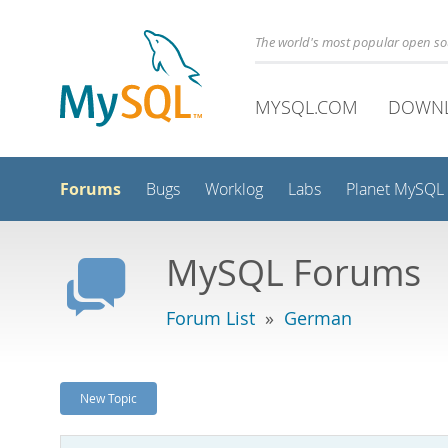
The world's most popular open s
MYSQL.COM
DOWN
Forums
Bugs
Worklog
Labs
Planet MySQL
MySQL Forums
Forum List
»
German
New Topic