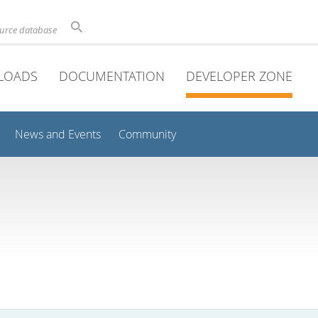
ource database
LOADS
DOCUMENTATION
DEVELOPER ZONE
News and Events
Community