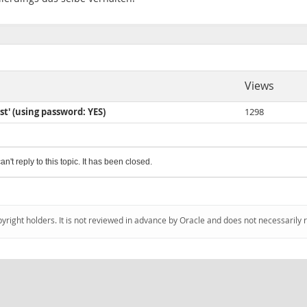
Views
st' (using password: YES)
1298
an't reply to this topic. It has been closed.
pyright holders. It is not reviewed in advance by Oracle and does not necessarily 