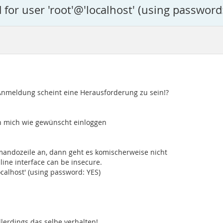
or user 'root'@'localhost' (using password
Anmeldung scheint eine Herausforderung zu sein!?
h mich wie gewünscht einloggen
mandozeile an, dann geht es komischerweise nicht
ine interface can be insecure.
calhost' (using password: YES)
lerdings das selbe verhalten!