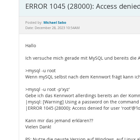
ERROR 1045 (28000): Access denied f
Michael Sabo
Posted by:
Date: December 28, 2023 10:54AM
Hallo
Ich versuche mich gerade mit MySQL und bereits die 
>mysql -u root
Wenn mySQL selbst nach dem Kennwort frägt kann ic
>mysql -u root -p'xyz'
Gebe ich das Kennwort allerdings bereits an der Kom
|mysql: [Warning] Using a password on the command l
|ERROR 1045 (28000): Access denied for user 'root'@'lo
Kann mir das jemand erklären??
Vielen Dank!
PS: Nutze die neuste Version auf Windows, auf Linux al