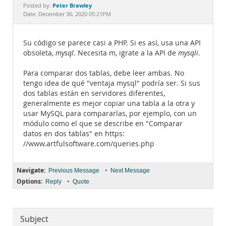
Documentation
Peter Brawley
Posted by:
Date: December 30, 2020 05:21PM
Su código se parece casi a PHP. Si es así, usa una API
obsoleta,
mysql
. Necesita m, igrate a la API de
mysqli
.
Para comparar dos tablas, debe leer ambas. No
tengo idea de qué "ventaja mysql" podría ser. Si sus
dos tablas están en servidores diferentes,
generalmente es mejor copiar una tabla a la otra y
usar MySQL para compararlas, por ejemplo, con un
módulo como el que se describe en "Comparar
datos en dos tablas" en https:
//www.artfulsoftware.com/queries.php
Navigate:
•
Previous Message
Next Message
Options:
•
Reply
Quote
Subject