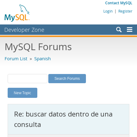
Contact MySQL
Login
|
Register
Developer Zone
Forums
MySQL Forums
Bugs
Forum List
»
Spanish
Worklog
Labs
Planet MySQL
New Topic
News and Events
Community
Re: buscar datos dentro de una
MySQL.com
consulta
Downloads