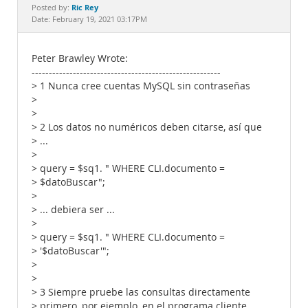
Documentation
Ric Rey
Posted by:
Date: February 19, 2021 03:17PM
Peter Brawley Wrote:
-------------------------------------------------------
> 1 Nunca cree cuentas MySQL sin contraseñas
>
>
> 2 Los datos no numéricos deben citarse, así que
> ...
>
> query = $sq1. " WHERE CLI.documento =
> $datoBuscar";
>
> ... debiera ser ...
>
> query = $sq1. " WHERE CLI.documento =
> '$datoBuscar'";
>
>
> 3 Siempre pruebe las consultas directamente
> primero, por ejemplo, en el programa cliente