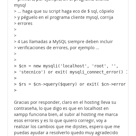
mysql
> ... haga que su script haga eco de $ sql, cópielo
> y péguelo en el programa cliente mysql, corrija
> errores
>
>
> 4 Las llamadas a MySQL siempre deben incluir
> verificaciones de errores, por ejemplo ...
>
>
> $cn = new mysqli('localhost', 'root', '',

> 'stecnico') or exit( mysqli_connect_error() );

> 

> $rs = $cn->query($query) or exit( $cn->error );

>
Gracias por responder, claro en el hosting lleva su
contraseña, lo que digo es que en localhost en
xampp funciona bien, al subir al hosting me marca
esos errores y es lo que quiero corregir, voy a
realizar los cambios que me dijistes, espero que me
puedas ayudar a resolverlo quedo muy agradecido