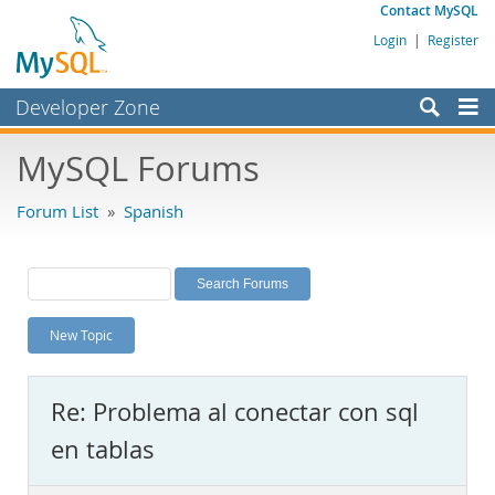
Contact MySQL
Login
|
Register
Developer Zone
Forums
MySQL Forums
Bugs
Forum List
»
Spanish
Worklog
Labs
Planet MySQL
New Topic
News and Events
Community
Re: Problema al conectar con sql
MySQL.com
en tablas
Downloads