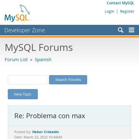
Contact MySQL
Login
|
Register
Developer Zone
Forums
MySQL Forums
Bugs
Forum List
»
Spanish
Worklog
Labs
Planet MySQL
New Topic
News and Events
Community
Re: Problema con max
MySQL.com
Downloads
Heber Cristaldo
Posted by:
Date: March 22, 2023 10:44AM