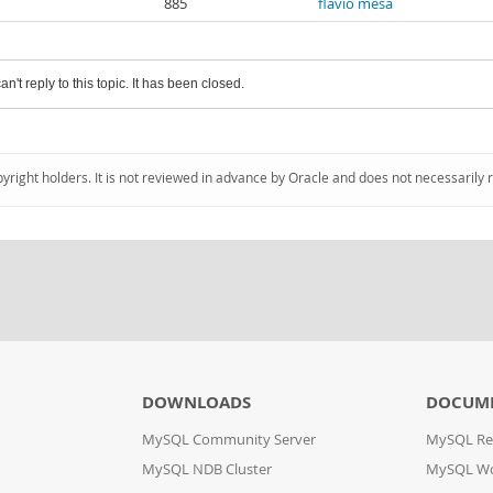
885
flavio mesa
an't reply to this topic. It has been closed.
pyright holders. It is not reviewed in advance by Oracle and does not necessarily 
DOWNLOADS
DOCUM
MySQL Community Server
MySQL Re
MySQL NDB Cluster
MySQL W