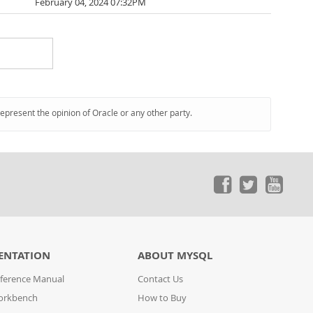
February 04, 2024 07:32PM
represent the opinion of Oracle or any other party.
ENTATION
ABOUT MYSQL
ference Manual
Contact Us
orkbench
How to Buy