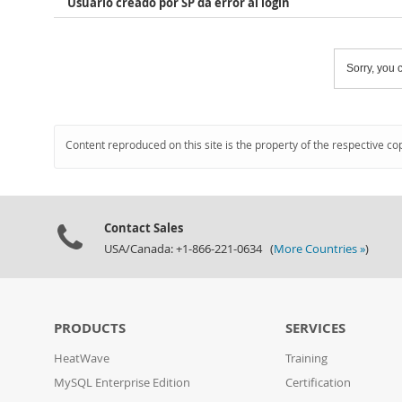
Usuario creado por SP da error al login
Sorry, you c
Content reproduced on this site is the property of the respective co
Contact Sales
USA/Canada: +1-866-221-0634 (
More Countries »
)
PRODUCTS
SERVICES
HeatWave
Training
MySQL Enterprise Edition
Certification