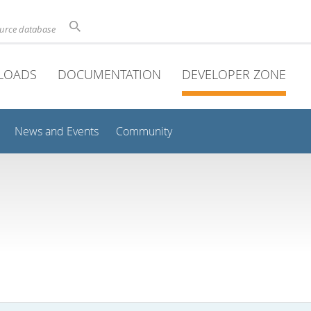
ource database
LOADS
DOCUMENTATION
DEVELOPER ZONE
News and Events
Community