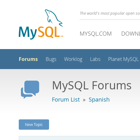
The world's most popular open s
MYSQL.COM
DOWN
Forums
Bugs
Worklog
Labs
Planet MySQL
MySQL Forums
Forum List
»
Spanish
New Topic