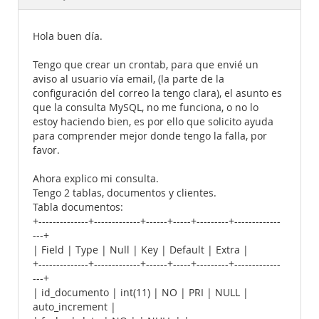
Documentation
Hola buen día.
Tengo que crear un crontab, para que envié un
aviso al usuario vía email, (la parte de la
configuración del correo la tengo clara), el asunto es
que la consulta MySQL, no me funciona, o no lo
estoy haciendo bien, es por ello que solicito ayuda
para comprender mejor donde tengo la falla, por
favor.
Ahora explico mi consulta.
Tengo 2 tablas, documentos y clientes.
Tabla documentos:
+--------------+-------------+------+-----+---------+-------------
---+
| Field | Type | Null | Key | Default | Extra |
+--------------+-------------+------+-----+---------+-------------
---+
| id_documento | int(11) | NO | PRI | NULL |
auto_increment |