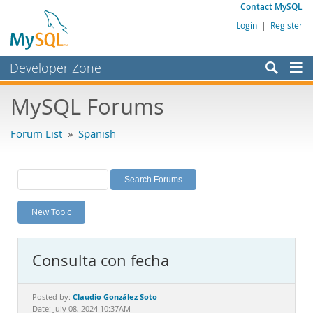
Contact MySQL
Login
|
Register
Developer Zone
Forums
MySQL Forums
Bugs
Forum List
»
Spanish
Worklog
Labs
Planet MySQL
New Topic
News and Events
Community
Consulta con fecha
MySQL.com
Downloads
Claudio González Soto
Posted by:
Date: July 08, 2024 10:37AM