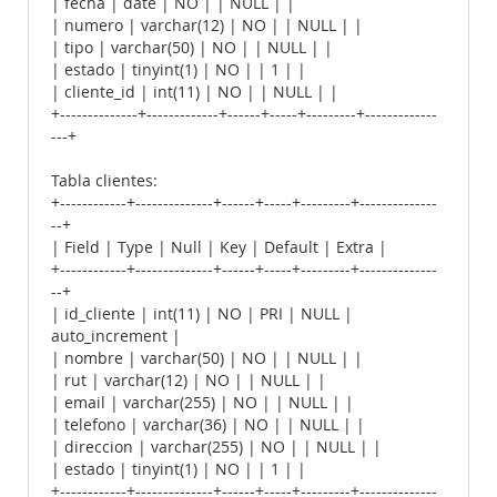
| fecha | date | NO | | NULL | |
| numero | varchar(12) | NO | | NULL | |
| tipo | varchar(50) | NO | | NULL | |
| estado | tinyint(1) | NO | | 1 | |
| cliente_id | int(11) | NO | | NULL | |
+--------------+-------------+------+-----+---------+-------------
---+
Tabla clientes:
+------------+--------------+------+-----+---------+--------------
--+
| Field | Type | Null | Key | Default | Extra |
+------------+--------------+------+-----+---------+--------------
--+
| id_cliente | int(11) | NO | PRI | NULL |
auto_increment |
| nombre | varchar(50) | NO | | NULL | |
| rut | varchar(12) | NO | | NULL | |
| email | varchar(255) | NO | | NULL | |
| telefono | varchar(36) | NO | | NULL | |
| direccion | varchar(255) | NO | | NULL | |
| estado | tinyint(1) | NO | | 1 | |
+------------+--------------+------+-----+---------+--------------