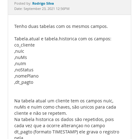
Documentation
Rodrigo Silva
Posted by:
Date: September 23, 2021 12:56PM
Tenho duas tabelas com os mesmos campos.
Tabela.atual e tabela.historica com os campos:
co_cliente
,nuIc
,nuMs
,nuIm
,noStatus
,nomePlano
,dt_pagto
Na tabela atual um cliente tem os campos nuIc,
nuMs e nuIm como chaves, são unicos para cada
cliente e não se repetem.
Na tabela historica os dados são repetidos, pois
cada vez que a ocorre alterançao no campo
dt_pagto (formato TIMESTAMP) ele grava o registro
nela.