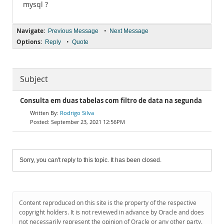
mysql ?
Navigate:
•
Previous Message
Next Message
Options:
•
Reply
Quote
Subject
Consulta em duas tabelas com filtro de data na segunda
Rodrigo Silva
September 23, 2021 12:56PM
Sorry, you can't reply to this topic. It has been closed.
Content reproduced on this site is the property of the respective
copyright holders. It is not reviewed in advance by Oracle and does
not necessarily represent the opinion of Oracle or any other party.