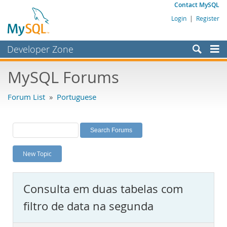
Contact MySQL
Login
|
Register
Developer Zone
Forums
MySQL Forums
Bugs
Forum List
»
Portuguese
Worklog
Labs
Planet MySQL
New Topic
News and Events
Community
Consulta em duas tabelas com
MySQL.com
filtro de data na segunda
Downloads