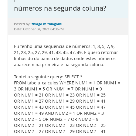
Documentation
números na segunda coluna?
thiago m thiagoml
Posted by:
Date: October 04, 2021 04:36PM
Eu tenho uma sequência de números: 1, 3, 5, 7, 9,
21, 23, 25, 27, 29, 41, 43, 45, 47, 49. E quero retornar
linhas do do banco de dados onde estes números
aparecem na primeira e na segunda coluna.
Tentei a seguinte query: SELECT *
FROM tabela_calculos WHERE NUM1 = 1 OR NUM1 =
3 OR NUM1 = 5 OR NUM1 = 7 OR NUM1 = 9
OR NUM1 = 21 OR NUM1 = 23 OR NUM1 = 25
OR NUM1 = 27 OR NUM1 = 29 OR NUM1 = 41
OR NUM1 = 43 OR NUM1 = 45 OR NUM1 = 47
OR NUM1 = 49 AND NUM2 = 1 OR NUM2 = 3
OR NUM2 = 5 OR NUM2 = 7 OR NUM2 = 9
OR NUM2 = 21 OR NUM2 = 23 OR NUM2 = 25
OR NUM2 = 27 OR NUM2 = 29 OR NUM2 = 41