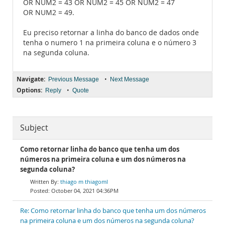
OR NUM2 = 43 OR NUM2 = 45 OR NUM2 = 47
OR NUM2 = 49.
Eu preciso retornar a linha do banco de dados onde
tenha o numero 1 na primeira coluna e o número 3
na segunda coluna.
Navigate:
•
Previous Message
Next Message
Options:
•
Reply
Quote
Subject
Como retornar linha do banco que tenha um dos
números na primeira coluna e um dos números na
segunda coluna?
thiago m thiagoml
October 04, 2021 04:36PM
Re: Como retornar linha do banco que tenha um dos números
na primeira coluna e um dos números na segunda coluna?