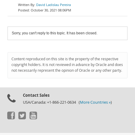
David Ladislau Pereira
October 30, 2021 08:06PM
Sorry, you can't reply to this topic. It has been closed.
Content reproduced on this site is the property of the respective
copyright holders. It is not reviewed in advance by Oracle and does
not necessarily represent the opinion of Oracle or any other party.
Contact Sales
USA/Canada: +1-866-221-0634 (
More Countries »
)