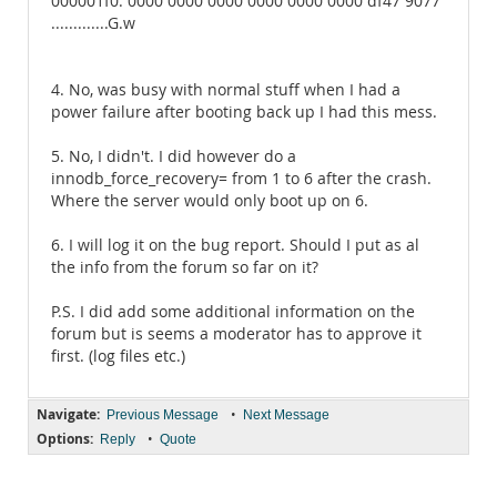
000001f0: 0000 0000 0000 0000 0000 0000 df47 9077
.............G.w
4. No, was busy with normal stuff when I had a
power failure after booting back up I had this mess.
5. No, I didn't. I did however do a
innodb_force_recovery= from 1 to 6 after the crash.
Where the server would only boot up on 6.
6. I will log it on the bug report. Should I put as al
the info from the forum so far on it?
P.S. I did add some additional information on the
forum but is seems a moderator has to approve it
first. (log files etc.)
Navigate:
•
Previous Message
Next Message
Options:
•
Reply
Quote