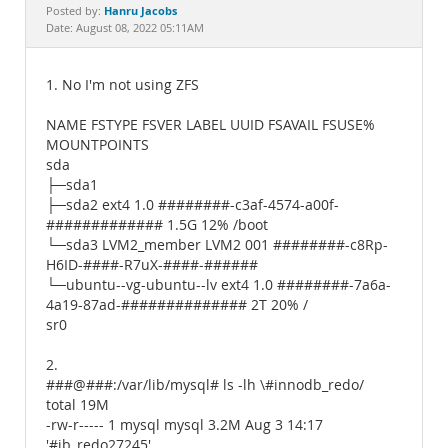
Documentation
Hanru Jacobs
Posted by:
Date: August 08, 2022 05:11AM
1. No I'm not using ZFS
NAME FSTYPE FSVER LABEL UUID FSAVAIL FSUSE%
MOUNTPOINTS
sda
├─sda1
├─sda2 ext4 1.0 ########-c3af-4574-a00f-
############# 1.5G 12% /boot
└─sda3 LVM2_member LVM2 001 ########-c8Rp-
H6ID-####-R7uX-####-######
└─ubuntu--vg-ubuntu--lv ext4 1.0 ########-7a6a-
4a19-87ad-############## 2T 20% /
sr0
2.
###@###:/var/lib/mysql# ls -lh \#innodb_redo/
total 19M
-rw-r----- 1 mysql mysql 3.2M Aug 3 14:17
'#ib_redo27245'