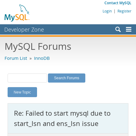
Contact MySQL
Login
|
Register
Developer Zone
Forums
MySQL Forums
Bugs
Forum List
»
InnoDB
Worklog
Labs
Planet MySQL
New Topic
News and Events
Community
Re: Failed to start mysql due to
MySQL.com
start_lsn and ens_lsn issue
Downloads