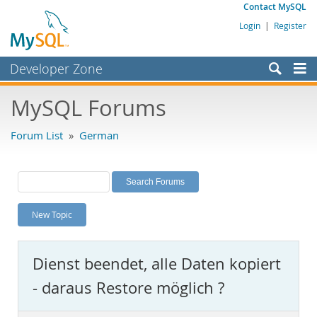
Contact MySQL
Login
|
Register
Developer Zone
Forums
MySQL Forums
Bugs
Forum List
»
German
Worklog
Labs
Planet MySQL
New Topic
News and Events
Community
Dienst beendet, alle Daten kopiert
MySQL.com
- daraus Restore möglich ?
Downloads