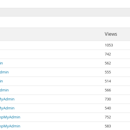
Views
1053
742
in
562
Admin
555
in
514
Admin
566
pMyAdmin
730
pMyAdmin
540
 PhpMyAdmin
752
 PhpMyAdmin
583