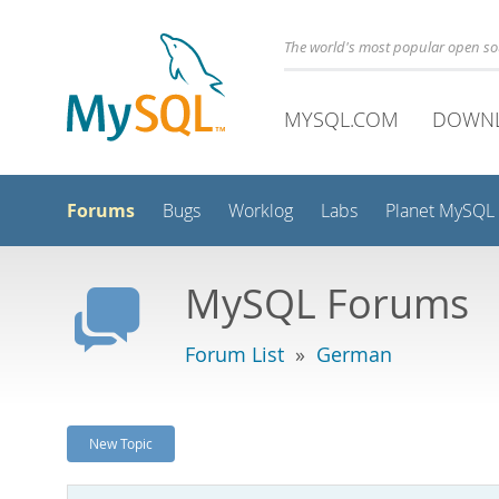
The world's most popular open s
MYSQL.COM
DOWN
Forums
Bugs
Worklog
Labs
Planet MySQL
MySQL Forums
Forum List
»
German
New Topic