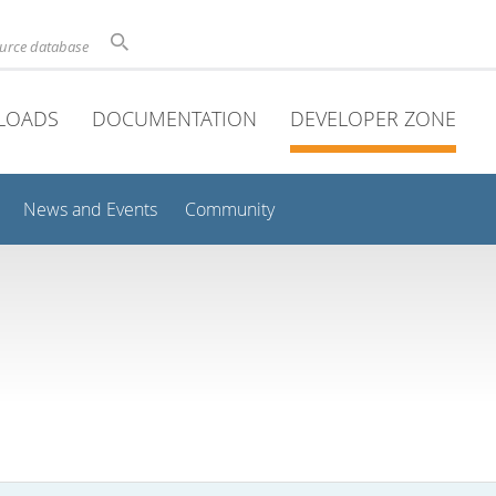
ource database
LOADS
DOCUMENTATION
DEVELOPER ZONE
News and Events
Community