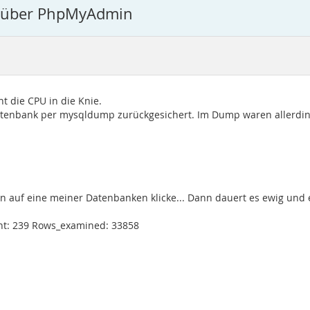
B über PhpMyAdmin
 die CPU in die Knie.
atenbank per mysqldump zurückgesichert. Im Dump waren allerdi
auf eine meiner Datenbanken klicke... Dann dauert es ewig und 
nt: 239 Rows_examined: 33858