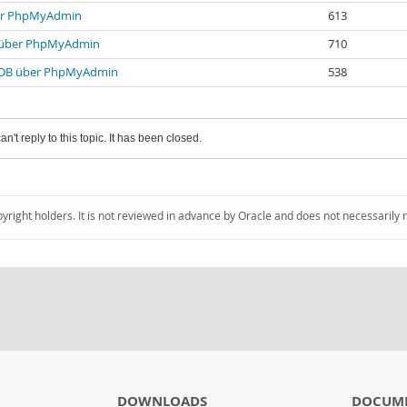
ber PhpMyAdmin
613
B über PhpMyAdmin
710
en DB über PhpMyAdmin
538
an't reply to this topic. It has been closed.
pyright holders. It is not reviewed in advance by Oracle and does not necessarily 
DOWNLOADS
DOCUM