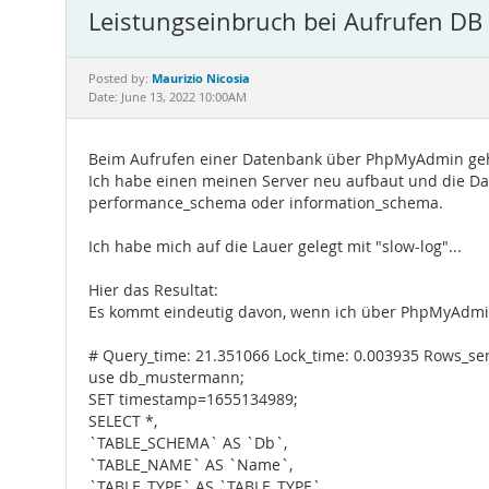
Leistungseinbruch bei Aufrufen D
Maurizio Nicosia
Posted by:
Date: June 13, 2022 10:00AM
Beim Aufrufen einer Datenbank über PhpMyAdmin geht
Ich habe einen meinen Server neu aufbaut und die D
performance_schema oder information_schema.
Ich habe mich auf die Lauer gelegt mit "slow-log"...
Hier das Resultat:
Es kommt eindeutig davon, wenn ich über PhpMyAdmin 
# Query_time: 21.351066 Lock_time: 0.003935 Rows_se
use db_mustermann;
SET timestamp=1655134989;
SELECT *,
`TABLE_SCHEMA` AS `Db`,
`TABLE_NAME` AS `Name`,
`TABLE_TYPE` AS `TABLE_TYPE`,