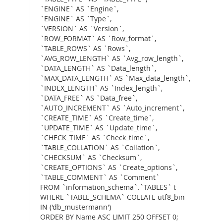
`ENGINE` AS `Engine`,
`ENGINE` AS `Type`,
`VERSION` AS `Version`,
`ROW_FORMAT` AS `Row_format`,
`TABLE_ROWS` AS `Rows`,
`AVG_ROW_LENGTH` AS `Avg_row_length`,
`DATA_LENGTH` AS `Data_length`,
`MAX_DATA_LENGTH` AS `Max_data_length`,
`INDEX_LENGTH` AS `Index_length`,
`DATA_FREE` AS `Data_free`,
`AUTO_INCREMENT` AS `Auto_increment`,
`CREATE_TIME` AS `Create_time`,
`UPDATE_TIME` AS `Update_time`,
`CHECK_TIME` AS `Check_time`,
`TABLE_COLLATION` AS `Collation`,
`CHECKSUM` AS `Checksum`,
`CREATE_OPTIONS` AS `Create_options`,
`TABLE_COMMENT` AS `Comment`
FROM `information_schema`.`TABLES` t
WHERE `TABLE_SCHEMA` COLLATE utf8_bin
IN ('db_mustermann')
ORDER BY Name ASC LIMIT 250 OFFSET 0;