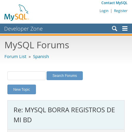
Contact MySQL
Login
|
Register
Developer Zone
Forums
MySQL Forums
Bugs
Forum List
»
Spanish
Worklog
Labs
Planet MySQL
New Topic
News and Events
Community
Re: MYSQL BORRA REGISTROS DE
MySQL.com
MI BD
Downloads