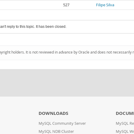
527
Filipe Silva
an't reply to this topic. It has been closed.
pyright holders. It is not reviewed in advance by Oracle and does not necessarily 
DOWNLOADS
DOCUM
MySQL Community Server
MySQL Re
MySQL NDB Cluster
MySQL W