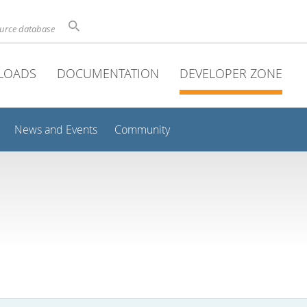
ource database
LOADS
DOCUMENTATION
DEVELOPER ZONE
News and Events
Community