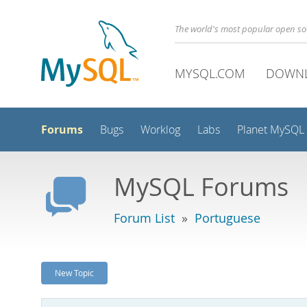
The world's most popular open s
MYSQL.COM
DOWN
Forums
Bugs
Worklog
Labs
Planet MySQL
MySQL Forums
Forum List
»
Portuguese
New Topic