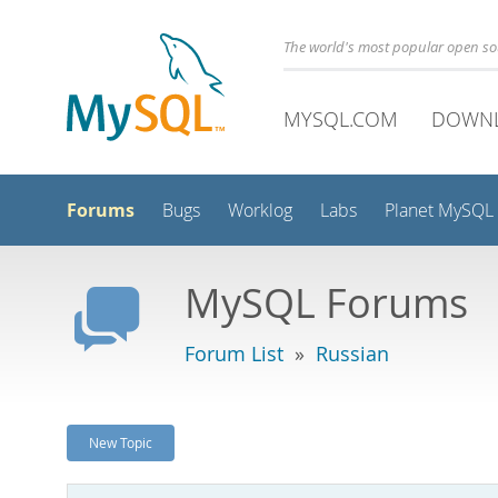
The world's most popular open s
MYSQL.COM
DOWN
Forums
Bugs
Worklog
Labs
Planet MySQL
MySQL Forums
Forum List
»
Russian
New Topic