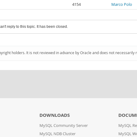
4154
Marco Polo
an't reply to this topic. It has been closed.
pyright holders. It is not reviewed in advance by Oracle and does not necessarily 
DOWNLOADS
DOCUM
MySQL Community Server
MySQL Re
MySQL NDB Cluster
MySQL W