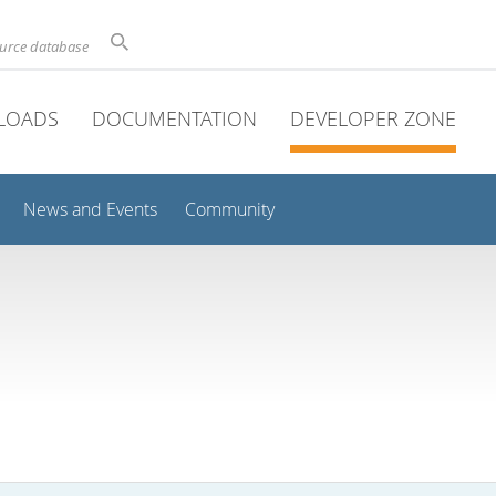
ource database
LOADS
DOCUMENTATION
DEVELOPER ZONE
News and Events
Community