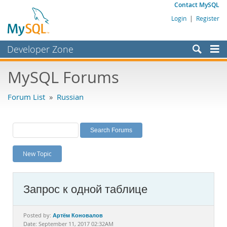
Contact MySQL
Login
|
Register
Developer Zone
Forums
MySQL Forums
Bugs
Forum List
»
Russian
Worklog
Labs
Planet MySQL
New Topic
News and Events
Community
Запрос к одной таблице
MySQL.com
Downloads
Артём Коновалов
Posted by:
Date: September 11, 2017 02:32AM