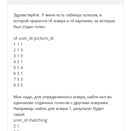
Documentation
Здравствуйте. У меня есть таблица голосов, в
которой хранятся id юзера и id картинки, за которую
был отдан голос.
id user_id picture_id
1 1 1
2 1 3
3 1 5
4 2 1
5 2 4
6 3 1
7 3 3
8 3 5
Мне надо, для определенного юзера, найти кол-во
одинаково отданных голосов с другими юзерами.
Например, найти для юзера 1, результат будет
такой:
user_id matching
2 1