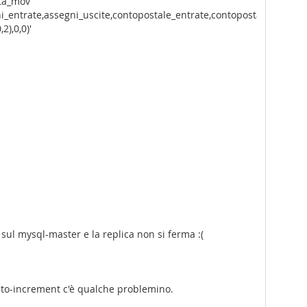
ota_mov
i_entrate,assegni_uscite,contopostale_entrate,contopostale_uscite
),0,0)'
 sul mysql-master e la replica non si ferma :(
auto-increment c'è qualche problemino.