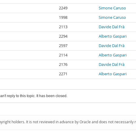
2249
Simone Caruso
1998
Simone Caruso
2113
Davide Dal Frà
2294
Alberto Gaspari
2597
Davide Dal Frà
2114
Alberto Gaspari
2176
Davide Dal Frà
2271
Alberto Gaspari
an't reply to this topic. It has been closed.
pyright holders. It is not reviewed in advance by Oracle and does not necessarily 