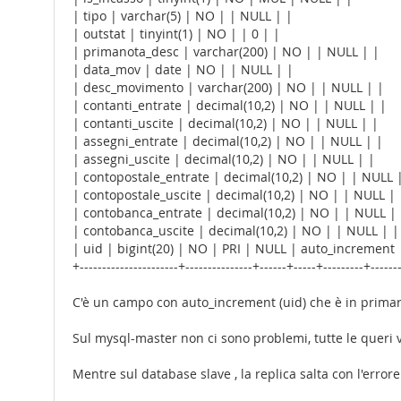
| tipo | varchar(5) | NO | | NULL | |
| outstat | tinyint(1) | NO | | 0 | |
| primanota_desc | varchar(200) | NO | | NULL | |
| data_mov | date | NO | | NULL | |
| desc_movimento | varchar(200) | NO | | NULL | |
| contanti_entrate | decimal(10,2) | NO | | NULL | |
| contanti_uscite | decimal(10,2) | NO | | NULL | |
| assegni_entrate | decimal(10,2) | NO | | NULL | |
| assegni_uscite | decimal(10,2) | NO | | NULL | |
| contopostale_entrate | decimal(10,2) | NO | | NULL 
| contopostale_uscite | decimal(10,2) | NO | | NULL | 
| contobanca_entrate | decimal(10,2) | NO | | NULL |
| contobanca_uscite | decimal(10,2) | NO | | NULL | |
| uid | bigint(20) | NO | PRI | NULL | auto_increment 
+----------------------+---------------+------+-----+---------+------
C'è un campo con auto_increment (uid) che è in prima
Sul mysql-master non ci sono problemi, tutte le queri
Mentre sul database slave , la replica salta con l'errore