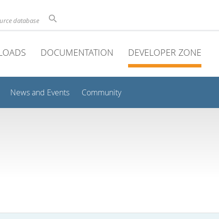
ource database
LOADS
DOCUMENTATION
DEVELOPER ZONE
News and Events
Community