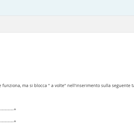
funziona, ma si blocca " a volte" nell'inserimento sulla seguente tabe
----------+
----------+