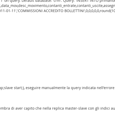
ey 1' on query. Default database: 'crm'. Query: 'INSERT INTO priman
c,data_mov,desc_movimento,contanti_entrate,contanti_uscite,assegn
'2011-01-11','COMMISSIONI ACCREDITO BOLLETTINI',0,0,0,0,0,round(10,2
top;slave start;), eseguire manualmente la query indicata nell'errore
embra di aver capito che nella replica master-slave con gli indici 