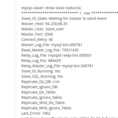
mysql-slave> show slave status\G;
*************************** 1. row ************
Slave_IO_State: Waiting for master to send event
Master_Host: 94.230.68.35
Master_User: slave_user
Master_Port: 3306
Connect_Retry: 60
Master_Log_File: mysql-bin.000781
Read_Master_Log_Pos: 73521430
Relay_Log_File: mysqld-relay-bin.000031
Relay_Log_Pos: 884429
Relay_Master_Log_File: mysql-bin.000781
Slave_IO_Running: Yes
Slave_SQL_Running: No
Replicate_Do_DB: crm
Replicate_Ignore_DB:
Replicate_Do_Table:
Replicate_Ignore_Table:
Replicate_Wild_Do_Table:
Replicate_Wild_Ignore_Table:
Last_Errno: 1062