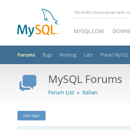
The world's most popular open s
MYSQL.COM
DOWN
Forums
Bugs
Worklog
Labs
Planet MySQL
MySQL Forums
Forum List
»
Italian
New Topic