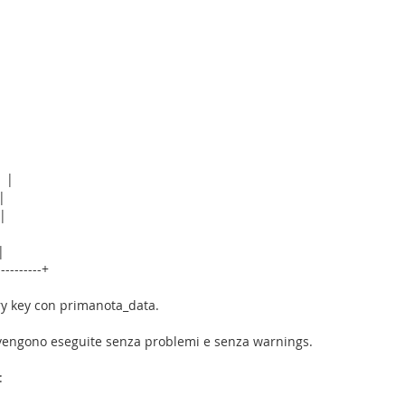
| |
|
 |
|
----------+
ry key con primanota_data.
 vengono eseguite senza problemi e senza warnings.
: