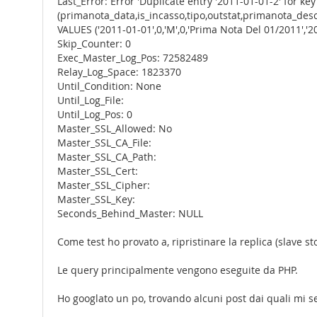
Last_Error: Error 'Duplicate entry '2011-01-01-2' for k
(primanota_data,is_incasso,tipo,outstat,primanota_des
VALUES ('2011-01-01',0,'M',0,'Prima Nota Del 01/2011',
Skip_Counter: 0
Exec_Master_Log_Pos: 72582489
Relay_Log_Space: 1823370
Until_Condition: None
Until_Log_File:
Until_Log_Pos: 0
Master_SSL_Allowed: No
Master_SSL_CA_File:
Master_SSL_CA_Path:
Master_SSL_Cert:
Master_SSL_Cipher:
Master_SSL_Key:
Seconds_Behind_Master: NULL
Come test ho provato a, ripristinare la replica (slave s
Le query principalmente vengono eseguite da PHP.
Ho googlato un po, trovando alcuni post dai quali mi s