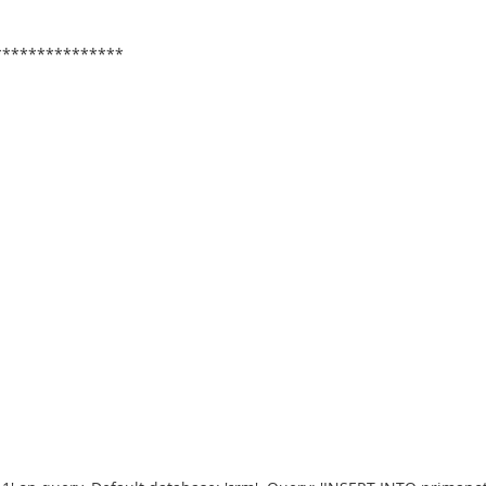
***************