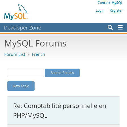
Contact MySQL
Login
|
Register
Developer Zone
Forums
MySQL Forums
Bugs
Forum List
»
French
Worklog
Labs
Planet MySQL
New Topic
News and Events
Community
Re: Comptabilité personnelle en
MySQL.com
PHP/MySQL
Downloads