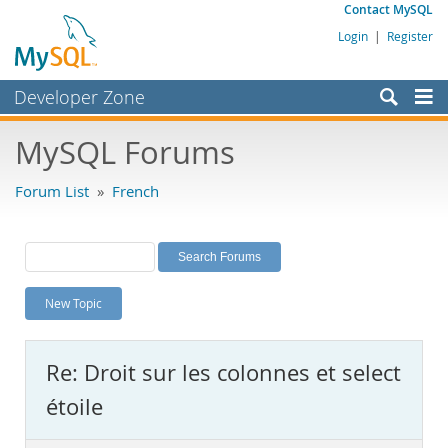
Contact MySQL
Login
|
Register
Developer Zone
Forums
MySQL Forums
Bugs
Forum List
»
French
Worklog
Labs
Planet MySQL
New Topic
News and Events
Community
Re: Droit sur les colonnes et select
MySQL.com
étoile
Downloads