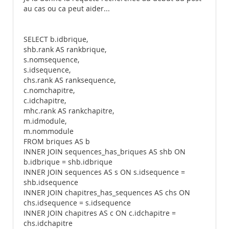
au cas ou ca peut aider...
SELECT b.idbrique,
shb.rank AS rankbrique,
s.nomsequence,
s.idsequence,
chs.rank AS ranksequence,
c.nomchapitre,
c.idchapitre,
mhc.rank AS rankchapitre,
m.idmodule,
m.nommodule
FROM briques AS b
INNER JOIN sequences_has_briques AS shb ON
b.idbrique = shb.idbrique
INNER JOIN sequences AS s ON s.idsequence =
shb.idsequence
INNER JOIN chapitres_has_sequences AS chs ON
chs.idsequence = s.idsequence
INNER JOIN chapitres AS c ON c.idchapitre =
chs.idchapitre