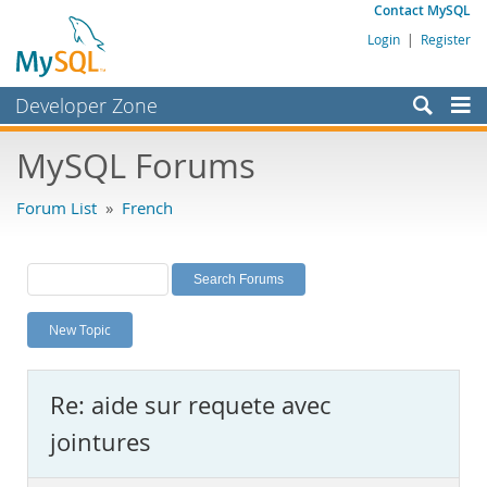
Contact MySQL
Login
|
Register
Developer Zone
Forums
MySQL Forums
Bugs
Forum List
»
French
Worklog
Labs
Planet MySQL
New Topic
News and Events
Community
Re: aide sur requete avec
MySQL.com
jointures
Downloads