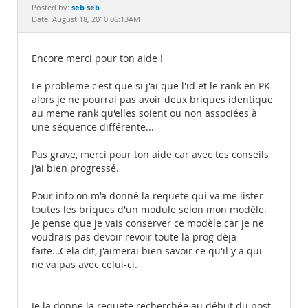
Documentation
seb seb
Posted by:
Date: August 18, 2010 06:13AM
Encore merci pour ton aide !
Le probleme c'est que si j'ai que l'id et le rank en PK
alors je ne pourrai pas avoir deux briques identique
au meme rank qu'elles soient ou non associées à
une séquence différente...
Pas grave, merci pour ton aide car avec tes conseils
j'ai bien progressé.
Pour info on m'a donné la requete qui va me lister
toutes les briques d'un module selon mon modèle.
Je pense que je vais conserver ce modèle car je ne
voudrais pas devoir revoir toute la prog dèja
faite...Cela dit, j'aimerai bien savoir ce qu'il y a qui
ne va pas avec celui-ci.
Je la donne la requete recherchée au début du post