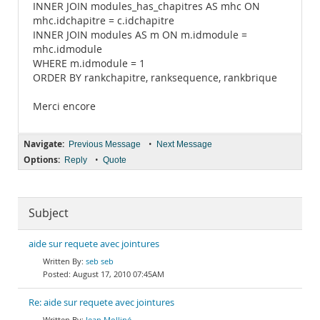
INNER JOIN modules_has_chapitres AS mhc ON
mhc.idchapitre = c.idchapitre
INNER JOIN modules AS m ON m.idmodule =
mhc.idmodule
WHERE m.idmodule = 1
ORDER BY rankchapitre, ranksequence, rankbrique
Merci encore
Navigate:
•
Previous Message
Next Message
Options:
•
Reply
Quote
Subject
aide sur requete avec jointures
seb seb
August 17, 2010 07:45AM
Re: aide sur requete avec jointures
Jean Molliné