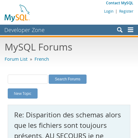
Contact MySQL
Login
|
Register
Developer Zone
Forums
MySQL Forums
Bugs
Forum List
»
French
Worklog
Labs
Planet MySQL
New Topic
News and Events
Community
Re: Disparition des schemas alors
MySQL.com
que les fichiers sont toujours
Downloads
présents, AU SECOURS je ne