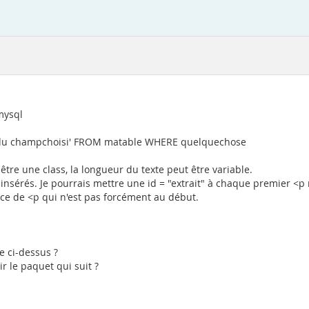
mysql
p> du champchoisi' FROM matable WHERE quelquechose
tre une class, la longueur du texte peut être variable.
 insérés. Je pourrais mettre une id = "extrait" à chaque premier <p 
nce de <p qui n'est pas forcément au début.
 ci-dessus ?
r le paquet qui suit ?