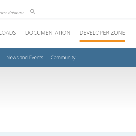
ource database
LOADS
DOCUMENTATION
DEVELOPER ZONE
News and Events
Community