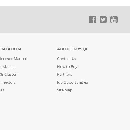
ENTATION
ABOUT MYSQL
ference Manual
Contact Us
orkbench
How to Buy
B Cluster
Partners
nnectors
Job Opportunities
des
Site Map