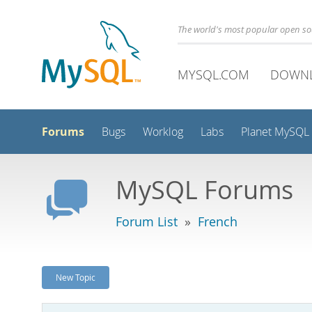
The world's most popular open s
MYSQL.COM
DOWN
Forums
Bugs
Worklog
Labs
Planet MySQL
MySQL Forums
Forum List
»
French
New Topic