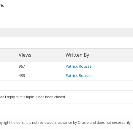
re.
Views
Written By
967
Patrick Roussel
433
Patrick Roussel
an't reply to this topic. It has been closed.
pyright holders. It is not reviewed in advance by Oracle and does not necessarily 