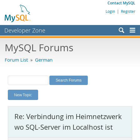
Contact MySQL
Login
|
Register
Developer Zone
Forums
MySQL Forums
Bugs
Forum List
»
German
Worklog
Labs
Planet MySQL
New Topic
News and Events
Community
Re: Verbindung im Heimnetzwerk
MySQL.com
wo SQL-Server im Localhost ist
Downloads