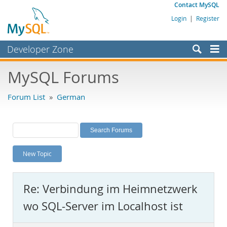
Contact MySQL
Login
|
Register
Developer Zone
Forums
MySQL Forums
Bugs
Forum List
»
German
Worklog
Labs
Planet MySQL
New Topic
News and Events
Community
Re: Verbindung im Heimnetzwerk
MySQL.com
wo SQL-Server im Localhost ist
Downloads