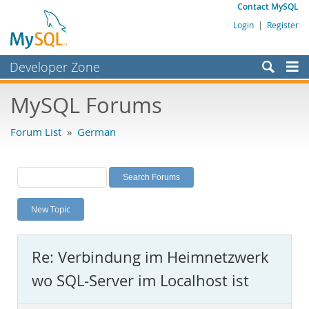
Contact MySQL
Login
|
Register
Developer Zone
Forums
MySQL Forums
Bugs
Forum List
»
German
Worklog
Labs
Planet MySQL
New Topic
News and Events
Community
Re: Verbindung im Heimnetzwerk
MySQL.com
wo SQL-Server im Localhost ist
Downloads