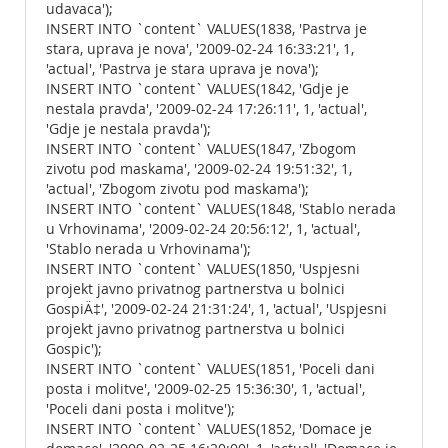
udavaca');
INSERT INTO `content` VALUES(1838, 'Pastrva je
stara, uprava je nova', '2009-02-24 16:33:21', 1,
'actual', 'Pastrva je stara uprava je nova');
INSERT INTO `content` VALUES(1842, 'Gdje je
nestala pravda', '2009-02-24 17:26:11', 1, 'actual',
'Gdje je nestala pravda');
INSERT INTO `content` VALUES(1847, 'Zbogom
zivotu pod maskama', '2009-02-24 19:51:32', 1,
'actual', 'Zbogom zivotu pod maskama');
INSERT INTO `content` VALUES(1848, 'Stablo nerada
u Vrhovinama', '2009-02-24 20:56:12', 1, 'actual',
'Stablo nerada u Vrhovinama');
INSERT INTO `content` VALUES(1850, 'Uspjesni
projekt javno privatnog partnerstva u bolnici
GospiÄ‡', '2009-02-24 21:31:24', 1, 'actual', 'Uspjesni
projekt javno privatnog partnerstva u bolnici
Gospic');
INSERT INTO `content` VALUES(1851, 'Poceli dani
posta i molitve', '2009-02-25 15:36:30', 1, 'actual',
'Poceli dani posta i molitve');
INSERT INTO `content` VALUES(1852, 'Domace je