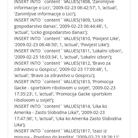
INSERT INTO `content` VALUES(1808, 'Zanimljive
informacije o Lici', '2009-02-23 06:42:57', 1, 'actual',
'Zanimljive informacije o Lici');
INSERT INTO `content` VALUES(1809, 'Licko
gospodarstvo danas', '2009-02-23 06:44:48', 1,
'actual', 'Licko gospodarstvo danas');
INSERT INTO `content` VALUES(1810, 'Povijest Like',
'2009-02-23 06:46:50', 1, 'actual', 'Povijest Like');
INSERT INTO `content` VALUES(1811, 'Lokalni izbori',
'2009-02-23 16:03:34', 1, 'actual', 'Lokalni izbori');
INSERT INTO `content` VALUES(1812, 'Bravo za
zdravstvo u Gospicu', '2009-02-23 17:09:48', 1,
'actual', 'Bravo za zdravstvo u Gospicu');
INSERT INTO `content` VALUES(1813, 'Promocija
Gacke - sportskim ribolovom u svijet', '2009-02-23
17:35:23', 1, 'actual', 'Promocija Gacke sportskim
ribolovom u svijet');
INSERT INTO `content` VALUES(1814, 'Lika ko
Amerika - Zasto Slobodna Lika?', '2009-02-23
17:47:36', 1, 'actual', 'Lika ko Amerika Zasto Slobodna
Lika');
INSERT INTO `content` VALUES(1817, 'Izazi iz
minusa - Povoljno do kredita', '2009-02-23 18:26:11',