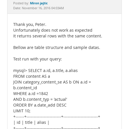
Documentation
Miron jajtic
Posted by:
Date: November 16, 2016 04:03AM
Thank you, Peter.
Unfortunately does not work as expected
It returns several rows with the same content.
Bellow are table structure and sample datas.
Test run with your query:
mysql> SELECT a.id, a.title, a.alias
FROM content AS a
JOIN category_content_se AS b ON a.id =
b.content_id
WHERE a.id =1842
AND b.content_typ = 'actual'
ORDER BY a.date_add DESC
LIMIT 10;
+------+------------------------+------------------------+
| id | title | alias |
+------+------------------------+------------------------+