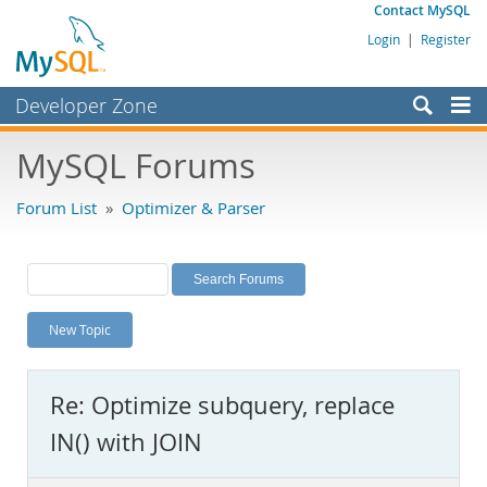
Contact MySQL
Login
|
Register
Developer Zone
Forums
MySQL Forums
Bugs
Forum List
»
Optimizer & Parser
Worklog
Labs
Planet MySQL
New Topic
News and Events
Community
Re: Optimize subquery, replace
MySQL.com
IN() with JOIN
Downloads