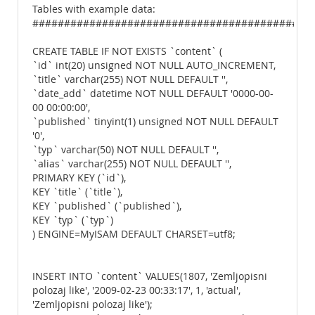
Tables with example data:
############################################
CREATE TABLE IF NOT EXISTS `content` (
`id` int(20) unsigned NOT NULL AUTO_INCREMENT,
`title` varchar(255) NOT NULL DEFAULT '',
`date_add` datetime NOT NULL DEFAULT '0000-00-
00 00:00:00',
`published` tinyint(1) unsigned NOT NULL DEFAULT
'0',
`typ` varchar(50) NOT NULL DEFAULT '',
`alias` varchar(255) NOT NULL DEFAULT '',
PRIMARY KEY (`id`),
KEY `title` (`title`),
KEY `published` (`published`),
KEY `typ` (`typ`)
) ENGINE=MyISAM DEFAULT CHARSET=utf8;
INSERT INTO `content` VALUES(1807, 'Zemljopisni
polozaj like', '2009-02-23 00:33:17', 1, 'actual',
'Zemljopisni polozaj like');