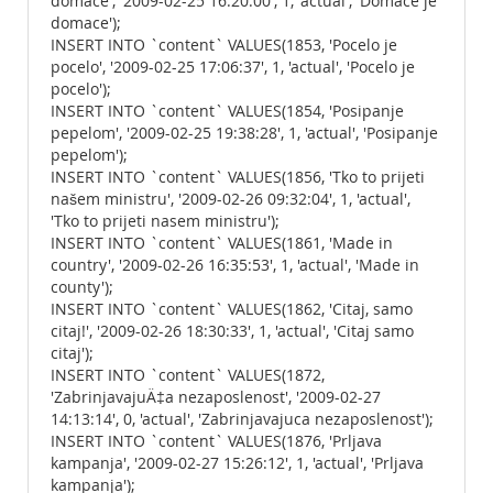
domace', '2009-02-25 16:20:00', 1, 'actual', 'Domace je
domace');
INSERT INTO `content` VALUES(1853, 'Pocelo je
pocelo', '2009-02-25 17:06:37', 1, 'actual', 'Pocelo je
pocelo');
INSERT INTO `content` VALUES(1854, 'Posipanje
pepelom', '2009-02-25 19:38:28', 1, 'actual', 'Posipanje
pepelom');
INSERT INTO `content` VALUES(1856, 'Tko to prijeti
našem ministru', '2009-02-26 09:32:04', 1, 'actual',
'Tko to prijeti nasem ministru');
INSERT INTO `content` VALUES(1861, 'Made in
country', '2009-02-26 16:35:53', 1, 'actual', 'Made in
county');
INSERT INTO `content` VALUES(1862, 'Citaj, samo
citaj!', '2009-02-26 18:30:33', 1, 'actual', 'Citaj samo
citaj');
INSERT INTO `content` VALUES(1872,
'ZabrinjavajuÄ‡a nezaposlenost', '2009-02-27
14:13:14', 0, 'actual', 'Zabrinjavajuca nezaposlenost');
INSERT INTO `content` VALUES(1876, 'Prljava
kampanja', '2009-02-27 15:26:12', 1, 'actual', 'Prljava
kampanja');