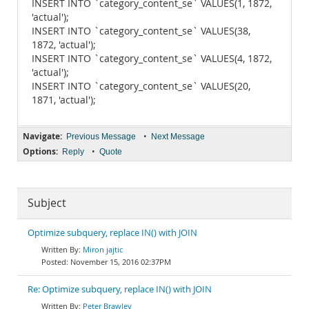
INSERT INTO `category_content_se` VALUES(1, 1872,
'actual');
INSERT INTO `category_content_se` VALUES(38,
1872, 'actual');
INSERT INTO `category_content_se` VALUES(4, 1872,
'actual');
INSERT INTO `category_content_se` VALUES(20,
1871, 'actual');
Navigate:
•
Previous Message
Next Message
Options:
•
Reply
Quote
Subject
Optimize subquery, replace IN() with JOIN
Miron jajtic
November 15, 2016 02:37PM
Re: Optimize subquery, replace IN() with JOIN
Peter Brawley