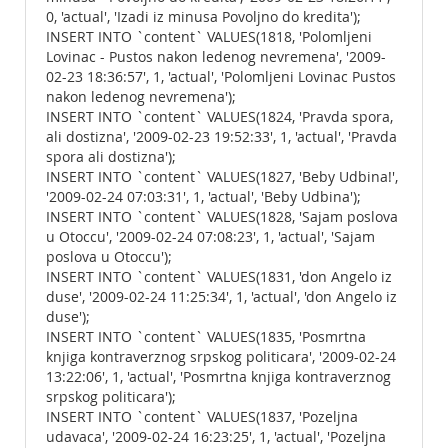
0, 'actual', 'Izadi iz minusa Povoljno do kredita');
INSERT INTO `content` VALUES(1818, 'Polomljeni
Lovinac - Pustos nakon ledenog nevremena', '2009-
02-23 18:36:57', 1, 'actual', 'Polomljeni Lovinac Pustos
nakon ledenog nevremena');
INSERT INTO `content` VALUES(1824, 'Pravda spora,
ali dostizna', '2009-02-23 19:52:33', 1, 'actual', 'Pravda
spora ali dostizna');
INSERT INTO `content` VALUES(1827, 'Beby Udbina!',
'2009-02-24 07:03:31', 1, 'actual', 'Beby Udbina');
INSERT INTO `content` VALUES(1828, 'Sajam poslova
u Otoccu', '2009-02-24 07:08:23', 1, 'actual', 'Sajam
poslova u Otoccu');
INSERT INTO `content` VALUES(1831, 'don Angelo iz
duse', '2009-02-24 11:25:34', 1, 'actual', 'don Angelo iz
duse');
INSERT INTO `content` VALUES(1835, 'Posmrtna
knjiga kontraverznog srpskog politicara', '2009-02-24
13:22:06', 1, 'actual', 'Posmrtna knjiga kontraverznog
srpskog politicara');
INSERT INTO `content` VALUES(1837, 'Pozeljna
udavaca', '2009-02-24 16:23:25', 1, 'actual', 'Pozeljna