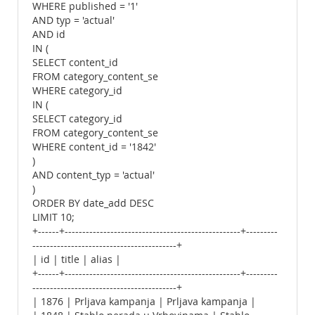
WHERE published = '1'
AND typ = 'actual'
AND id
IN (
SELECT content_id
FROM category_content_se
WHERE category_id
IN (
SELECT category_id
FROM category_content_se
WHERE content_id = '1842'
)
AND content_typ = 'actual'
)
ORDER BY date_add DESC
LIMIT 10;
+------+--------------------------------------------------+---------
-----------------------------------------+
| id | title | alias |
+------+--------------------------------------------------+---------
-----------------------------------------+
| 1876 | Prljava kampanja | Prljava kampanja |