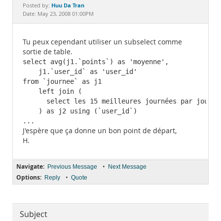
Documentation
Huu Da Tran
Posted by:
Date: May 23, 2008 01:00PM
Tu peux cependant utiliser un subselect comme
sortie de table.
select avg(j1.`points`) as 'moyenne',

    j1.`user_id` as 'user_id'

from `journee` as j1

    left join (

      select les 15 meilleures journées par joueur

    ) as j2 using (`user_id`)

...
J'espère que ça donne un bon point de départ,
H.
Navigate:
•
Previous Message
Next Message
Options:
•
Reply
Quote
Subject