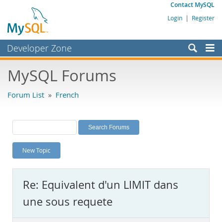
Contact MySQL
Login
|
Register
Developer Zone
Forums
MySQL Forums
Bugs
Forum List
»
French
Worklog
Labs
Planet MySQL
New Topic
News and Events
Community
Re: Equivalent d'un LIMIT dans
MySQL.com
une sous requete
Downloads