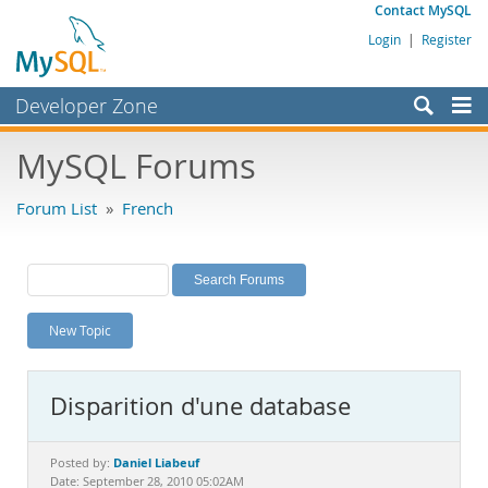
Contact MySQL
Login
|
Register
Developer Zone
Forums
MySQL Forums
Bugs
Forum List
»
French
Worklog
Labs
Planet MySQL
New Topic
News and Events
Community
Disparition d'une database
MySQL.com
Downloads
Daniel Liabeuf
Posted by:
Date: September 28, 2010 05:02AM