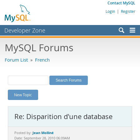
Contact MySQL
Login
|
Register
Developer Zone
Forums
MySQL Forums
Bugs
Forum List
»
French
Worklog
Labs
Planet MySQL
New Topic
News and Events
Community
Re: Disparition d'une database
MySQL.com
Downloads
Jean Molliné
Posted by:
Date: September 28, 2010 06:09AM