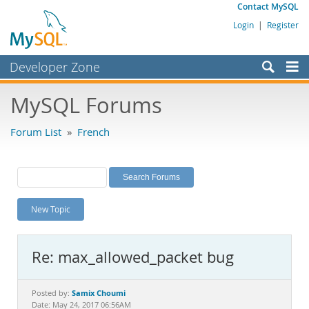
Contact MySQL
Login
|
Register
Developer Zone
Forums
MySQL Forums
Bugs
Forum List
»
French
Worklog
Labs
Planet MySQL
New Topic
News and Events
Community
Re: max_allowed_packet bug
MySQL.com
Downloads
Samix Choumi
Posted by:
Date: May 24, 2017 06:56AM