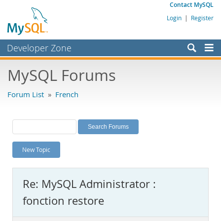
Contact MySQL
Login
|
Register
Developer Zone
Forums
MySQL Forums
Bugs
Forum List
»
French
Worklog
Labs
Planet MySQL
New Topic
News and Events
Community
Re: MySQL Administrator :
MySQL.com
fonction restore
Downloads