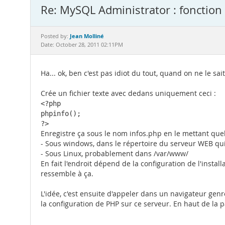
Re: MySQL Administrator : fonction
Jean Molliné
Posted by:
Date: October 28, 2011 02:11PM
Ha... ok, ben c'est pas idiot du tout, quand on ne le sai
Crée un fichier texte avec dedans uniquement ceci :
<?php

phpinfo();

?>
Enregistre ça sous le nom infos.php en le mettant quel
- Sous windows, dans le répertoire du serveur WEB q
- Sous Linux, probablement dans /var/www/
En fait l'endroit dépend de la configuration de l'ins
ressemble à ça.
L'idée, c'est ensuite d'appeler dans un navigateur genr
la configuration de PHP sur ce serveur. En haut de la p
_____________________________________________________________