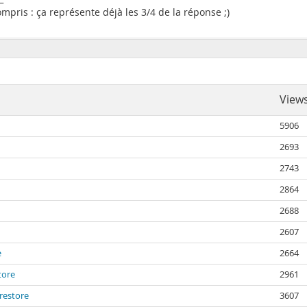
pris : ça représente déjà les 3/4 de la réponse ;)
View
5906
2693
2743
2864
2688
2607
e
2664
tore
2961
restore
3607