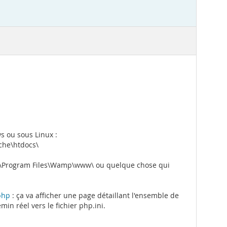
s ou sous Linux :
che\htdocs\
s C:\Program Files\Wamp\www\ ou quelque chose qui
.php
: ça va afficher une page détaillant l'ensemble de
in réel vers le fichier php.ini.