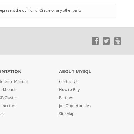
represent the opinion of Oracle or any other party.
ENTATION
ABOUT MYSQL
ference Manual
Contact Us
orkbench
How to Buy
B Cluster
Partners
nnectors
Job Opportunities
des
Site Map