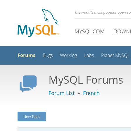
The world's most popular open s
MYSQL.COM
DOWN
Forums
Bugs
Worklog
Labs
Planet MySQL
MySQL Forums
Forum List
»
French
New Topic