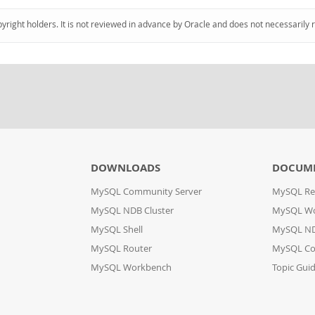
pyright holders. It is not reviewed in advance by Oracle and does not necessarily 
DOWNLOADS
DOCUM
MySQL Community Server
MySQL Re
MySQL NDB Cluster
MySQL W
MySQL Shell
MySQL ND
MySQL Router
MySQL Co
MySQL Workbench
Topic Gui