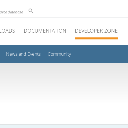
ource database
LOADS
DOCUMENTATION
DEVELOPER ZONE
News and Events
Community